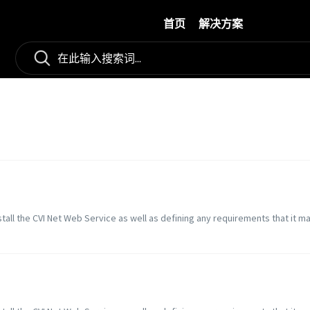
首页
解决方案
stall the CVI Net Web Service as well as defining any requirements that it m