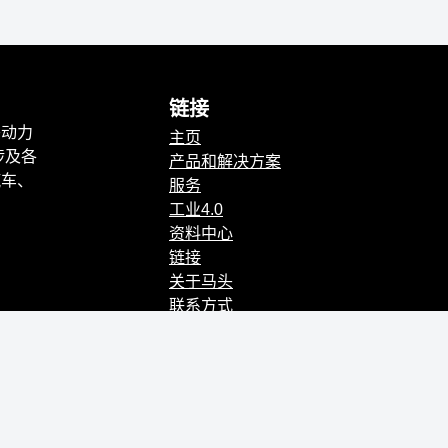
链接
头动力
主页
涉及各
产品和解决方案
汽车、
服务
。
工业4.0
资料中心
链接
关于马头
联系方式
法律公告及Cookies