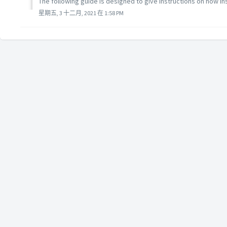
The following guide is designed to give instructions on how in
星期五, 3 十二月, 2021 在 1:58 PM