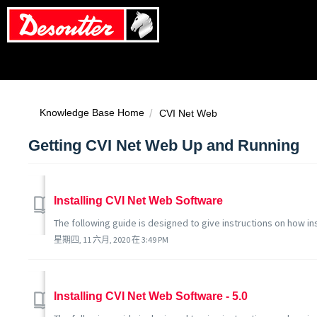
Knowledge Base Home
CVI Net Web
Getting CVI Net Web Up and Running
Installing CVI Net Web Software
The following guide is designed to give instructions on how in
星期四, 11 六月, 2020 在 3:49 PM
Installing CVI Net Web Software - 5.0