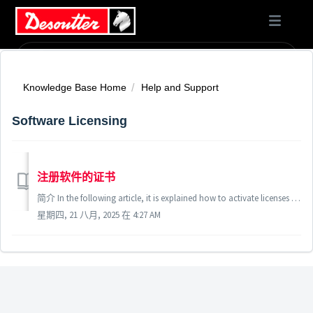
Knowledge Base Home
Help and Support
Software Licensing
注册软件的证书
简介 In the following article, it is explained how to activate licenses for Desoutter Industrial Tooling Software
星期四, 21 八月, 2025 在 4:27 AM