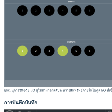
บนเมนูการวินิจฉัย I/O ผู้ใช้สามารถสลับระหว่างสินทรัพย์ภายในโมดูล I/O ที
การบันทึกบันทึก