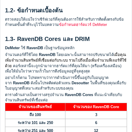
1.2- ข้อกำหนดเบื้องต้น
ตรวจสอบให้แน่ใจว่าเซิร์ฟเวอร์ที่คุณต้องการใช้สำหรับการติดตั้งตรงกับข้อ
กำหนดขั้นต่ำที่ระบุไว้ในบทความ
ข้อกำหนดฮาร์ดแวร์ DeMeter
1.3- RavenDB Cores และ DRIM
DeMeter
ใช้
RavenDB
เป็นฐานข้อมูลหลัก
เมื่อคุณ
จำนวนคอร์ที่ใช้โดย
RavenDB
โดยเฉพาะนั้นสามารถปรับขนาดได้
เพิ่มจำนวนสินทรัพย์ที่เชื่อมต่อกับระบบ รวมไปถึงเมื่อเพิ่มจำนวนฟีเจอร์ที่ใช้
ด้วย
คอร์เหล่านี้จะถูกนำมาจากฮาร์ดแวร์ที่คุณให้มา (หรือเครื่องเสมือน)
เพื่อให้มั่นใจว่าความเร็วในการดึงข้อมูลอยู่ที่จุดสูงสุด
อย่างไรก็ตาม โปรดทราบว่าการดำเนินการนี้ขึ้นอยู่กับใบอนุญาต
จาก
RavenDB
ดังนั้นโปรดติดต่อตัวแทน
Desoutter
ในพื้นที่ของคุณเพื่อรับ
ใบอนุญาตที่เหมาะสมสำหรับระบบของคุณ
ตารางด้านล่างเป็นตารางสรุปจำนวน
RavenDB Cores
ที่แนะนำเทียบกับ
จำนวนสินทรัพย์ที่เชื่อมต่อ
จำนวนของสินทรัพย์
จำนวนของ RavenDB Core
ถึง 100
3
ระหว่าง 101 และ 250
6
ระหว่าง 251 และ 500
12