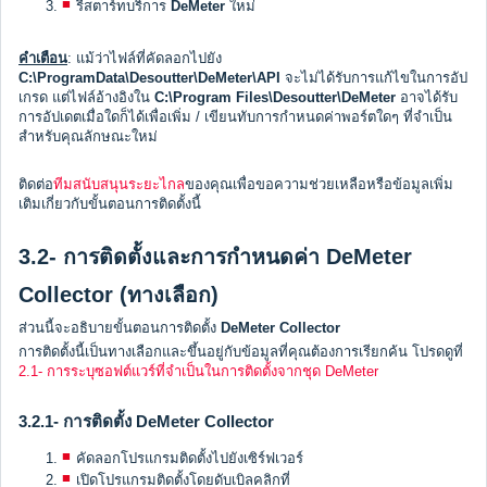
รีสตาร์ทบริการ
DeMeter
ใหม่
คำเตือน
: แม้ว่าไฟล์ที่คัดลอกไปยัง
C:\ProgramData\Desoutter\DeMeter\API
จะไม่ได้รับการแก้ไขในการอัป
เกรด แต่ไฟล์อ้างอิงใน
C:\Program Files\Desoutter\DeMeter
อาจได้รับ
การอัปเดตเมื่อใดก็ได้เพื่อเพิ่ม / เขียนทับการกำหนดค่าพอร์ตใดๆ ที่จำเป็น
สำหรับคุณลักษณะใหม่
ติดต่อ
ทีมสนับสนุนระยะไกล
ของคุณเพื่อขอความช่วยเหลือหรือข้อมูลเพิ่ม
เติมเกี่ยวกับขั้นตอนการติดตั้งนี้
3.2- การติดตั้งและการกำหนดค่า DeMeter
Collector (ทางเลือก)
ส่วนนี้จะอธิบายขั้นตอนการติดตั้ง
DeMeter Collector
การติดตั้งนี้เป็นทางเลือกและขึ้นอยู่กับข้อมูลที่คุณต้องการเรียกค้น โปรดดูที่
2.1- การระบุซอฟต์แวร์ที่จำเป็นในการติดตั้งจากชุด DeMeter
3.2.1- การติดตั้ง DeMeter Collector
คัดลอกโปรแกรมติดตั้งไปยังเซิร์ฟเวอร์
เปิดโปรแกรมติดตั้งโดยดับเบิลคลิกที่