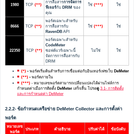
การสื่อสาร
การจัดการ
(**)
(***)
1980
TCP
ใช่
ใช่
ฟีเจอร์
กับ
DRIM
ของ
คุณ
พอร์ตเฉพาะสำหรับ
(**)
(***)
8666
TCP
การสื่อสารกับ
ใช่
ใช่
RavenDB
API
พอร์ตเฉพาะสำหรับ
CodeMeter
(**)
22350
TCP
ซอฟต์แวร์เฉพาะนี้
ไม่ใช่
ใช่
จัดการการสื่อสารกับ
DRIM
(*)
-
พอร์ตเริ่มต้นสำหรับการเชื่อมต่อกับอินเทอร์เฟซเว็บ
DeMeter
(**)
-
พอร์ตภายใน
(***)
- หมายเลขพอร์ตสามารถเปลี่ยนแปลงได้ผ่านไฟล์การ
กำหนดค่าเมื่อการติดตั้ง
DeMeter
เสร็จสิ้น โปรด
ดู
3.1- การติดตั้ง
และการกำหนดค่า DeMeter
2.2.2- ข้อกำหนดเครือข่าย DeMeter Collector และการตั้งค่า
พอร์ต
หมายเลข
ประเภท
คำอธิบาย
ปรับค่าได้
ข้อบังคับ
พอร์ต