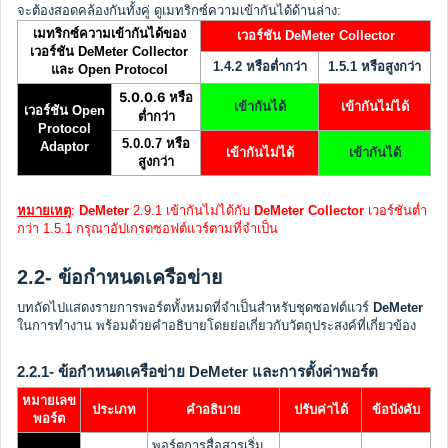
จะต้องสอดคล้องกันทั้งคู่ ดูเมทริกซ์ความเข้ากันได้ด้านล่าง:
เมทริกซ์ความเข้ากันได้ของ
เวอร์ชัน DeMeter Collector
เวอร์ชัน DeMeter Collector
1.4.2 หรือต่ำกว่า
1.5.1 หรือสูงกว่า
และ Open Protocol
5.0.0.6 หรือ
เข้ากันได้
เข้ากันไม่ได้
เวอร์ชัน Open
ต่ำกว่า
Protocol
5.0.0.7 หรือ
Adaptor
เข้ากันไม่ได้
เข้ากันได้
สูงกว่า
หมายเหตุ
:
DeMeter
2.9.1 เข้ากันไม่ได้กับ
DeMeter Collector
เวอร์ชันต่ำ
กว่า 1.5.1 กรุณาอัปเกรดซอฟต์แวร์ตามที่จำเป็น
2.2- ข้อกำหนดเครือข่าย
บทถัดไปแสดงรายการพอร์ตทั้งหมดที่จำเป็นสำหรับชุดซอฟต์แวร์
DeMeter
ในการทำงาน พร้อมด้วยคำอธิบายโดยย่อเกี่ยวกับวัตถุประสงค์ที่เกี่ยวข้อง
2.2.1- ข้อกำหนดเครือข่าย DeMeter และการตั้งค่าพอร์ต
หมายเลข
ประเภท
คำอธิบาย
ปรับค่าได้
ข้อบังคับ
พอร์ต
พอร์ตการสื่อสารเริ่ม