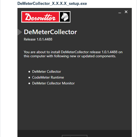
DeMeterCollector_X.X.X.X_setup.exe