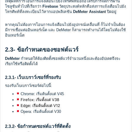
เหตุผลที่การโอนการแจ้งเตือนไปยังโทรศัพท์มือถือได้รับการจัดการผ่าน
โซลูชันทั่วไปที่เรียกว่า
Firebase
วัตถุประสงค์หลักคือส่งการแจ้งเตือนไปยัง
โทรศัพท์ที่ลงทะเบียนไว้หากแอปพลิเคชัน
DeMeter Assistant
ปิดอยู่
หากคุณไม่ต้องการโอนการแจ้งเตือนไปยังอุปกรณ์เคลื่อนที่ ก็ไม่จำเป็นต้อง
มีการเชื่อมต่ออินเทอร์เน็ต และ DeMeter ก็สามารถทำงานได้โดยไม่ต้องใช้
อินเทอร์เน็ต
2.3- ข้อกำหนดของซอฟต์แวร์
DeMeter
กำหนดให้ต้องติดตั้งซอฟต์แวร์จำนวนหนึ่งและต้องอัปเดตจึงจะ
เรียกใช้หรือติดตั้งได้
2.3.1- เว็บเบราว์เซอร์ที่รองรับ
รองรับเว็บเบราว์เซอร์ต่อไปนี้:
Chrome: เริ่มต้นตั้งแต่ V45
Firefox: เริ่มตั้งแต่ V38
Edge: เริ่มต้นตั้งแต่ V12
Opera: เริ่มต้นตั้งแต่ V30
2.3.2- ข้อกำหนดซอฟต์แวร์ที่ติดตั้ง