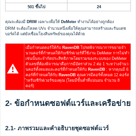
501 ขึ้นไป
24
คุณจะต้องมี
DRIM
เฉพาะเพื่อให้
DeMeter
ทำงานได้อย่างถูกต้อง
DRIM จะต้องโหลด UVs จำนวนหนึ่งเพื่อให้คุณสามารถสร้างและรันแดช
บอร์ดได้ แต่ยังเชื่อมโยงสินทรัพย์ของคุณได้ด้วย
เมื่อกำหนดคอร์ให้กับ
RavenDB
โปรดพิจารณาการขยายจำ
นวนคอร์ที่กำหนดให้กับเซิร์ฟเวอร์ที่ใช้งาน DeMeter การไม่ทำ
เช่นนั้นจะจำกัดประสิทธิภาพโดยรวมของระบบของ DeMeter
⚠
ตัวเลขที่ต้องพิจารณาคือการมีอัตราส่วน 2 ต่อ 1 ระหว่างจำนว
นคอร์ทั้งหมดและคอร์ที่กำหนดให้กับ
RavenDB
: หากคุณมี 6
คอร์ที่กำหนดให้กับ
RavenDB
คุณควรมีคอร์ทั้งหมด 12 คอร์ส
ำหรับเซิร์ฟเวอร์ของคุณ (โดยมีขั้นต่ำที่แน่นอน จำนวน 8
คอร์)
2- ข้อกำหนดซอฟต์แวร์และเครือข่าย
2.1- ภาพรวมและคำอธิบายชุดซอฟต์แวร์