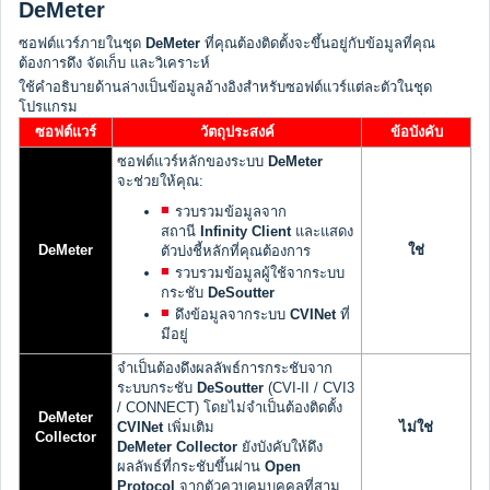
DeMeter
ซอฟต์แวร์ภายในชุด
DeMeter
ที่คุณต้องติดตั้งจะขึ้นอยู่กับข้อมูลที่คุณ
ต้องการดึง จัดเก็บ และวิเคราะห์
ใช้คำอธิบายด้านล่างเป็นข้อมูลอ้างอิงสำหรับซอฟต์แวร์แต่ละตัวในชุด
โปรแกรม
ซอฟต์แวร์
วัตถุประสงค์
ข้อบังคับ
ซอฟต์แวร์หลักของระบบ
DeMeter
จะช่วยให้คุณ:
รวบรวมข้อมูลจาก
สถานี
Infinity Client
และแสดง
DeMeter
ใช่
ตัวบ่งชี้หลักที่คุณต้องการ
รวบรวมข้อมูลผู้ใช้จากระบบ
กระชับ
DeSoutter
ดึงข้อมูลจากระบบ
CVINet
ที่
มีอยู่
จำเป็นต้องดึงผลลัพธ์การกระชับจาก
ระบบกระชับ
DeSoutter
(CVI-II / CVI3
/ CONNECT) โดยไม่จำเป็นต้องติดตั้ง
DeMeter
CVINet
เพิ่มเติม
ไม่ใช่
Collector
DeMeter Collector
ยังบังคับให้ดึง
ผลลัพธ์ที่กระชับขึ้นผ่าน
Open
Protocol
จากตัวควบคุมบุคคลที่สาม