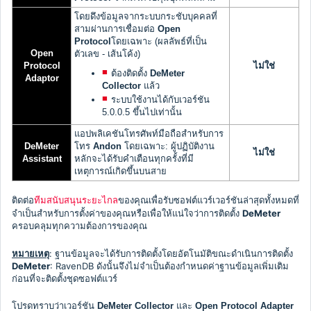
โดยดึงข้อมูลจากระบบกระชับบุคคลที่
สามผ่านการเชื่อมต่อ
Open
Protocol
โดยเฉพาะ (ผลลัพธ์ที่เป็น
Open
ตัวเลข - เส้นโค้ง)
Protocol
ไม่ใช่
ต้องติดตั้ง
DeMeter
Adaptor
Collector
แล้ว
ระบบใช้งานได้กับเวอร์ชัน
5.0.0.5 ขึ้นไปเท่านั้น
แอปพลิเคชันโทรศัพท์มือถือสำหรับการ
DeMeter
โทร
Andon
โดยเฉพาะ: ผู้ปฏิบัติงาน
ไม่ใช่
Assistant
หลักจะได้รับคำเตือนทุกครั้งที่มี
เหตุการณ์เกิดขึ้นบนสาย
ติดต่อ
ของคุณเพื่อรับซอฟต์แวร์เวอร์ชันล่าสุดทั้งหมดที่
ทีมสนับสนุนระยะไกล
จำเป็นสำหรับการตั้งค่าของคุณหรือเพื่อให้แน่ใจว่าการติดตั้ง
DeMeter
ครอบคลุมทุกความต้องการของคุณ
หมายเหตุ
: ฐานข้อมูลจะได้รับการติดตั้งโดยอัตโนมัติขณะดำเนินการติดตั้ง
DeMeter
: RavenDB ดังนั้นจึงไม่จำเป็นต้องกำหนดค่าฐานข้อมูลเพิ่มเติม
ก่อนที่จะติดตั้งชุดซอฟต์แวร์
โปรดทราบว่าเวอร์ชัน
DeMeter Collector
และ
Open Protocol Adapter