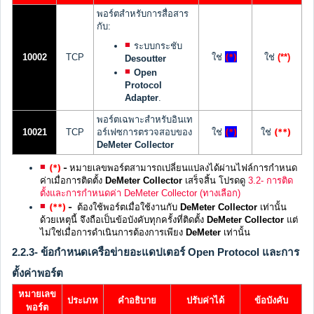
พอร์ตสำหรับการสื่อสาร
กับ:
ระบบกระชับ
(*)
10002
TCP
ใช่
ใช่
(**)
Desoutter
Open
Protocol
Adapter
.
พอร์ตเฉพาะสำหรับอินเท
(*)
(**)
10021
TCP
อร์เฟซการตรวจสอบของ
ใช่
ใช่
DeMeter Collector
(*)
-
หมายเลขพอร์ตสามารถเปลี่ยนแปลงได้ผ่านไฟล์การกำหนด
ค่าเมื่อการติดตั้ง
DeMeter Collector
เสร็จสิ้น โปรดดู
3.2- การติด
ตั้งและการกำหนดค่า DeMeter Collector (ทางเลือก)
(**)
-
ต้องใช้พอร์ตเมื่อใช้งานกับ
DeMeter Collector
เท่านั้น
ด้วยเหตุนี้ จึงถือเป็นข้อบังคับทุกครั้งที่ติดตั้ง
DeMeter Collector
แต่
ไม่ใช่เมื่อการดำเนินการต้องการเพียง
DeMeter
เท่านั้น
2.2.3- ข้อกำหนดเครือข่ายอะแดปเตอร์ Open Protocol และการ
ตั้งค่าพอร์ต
หมายเลข
ประเภท
คำอธิบาย
ปรับค่าได้
ข้อบังคับ
พอร์ต