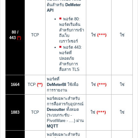
ต้นสำหรับ
DeMeter
API
พอร์ต 80:
พอร์ตเริ่มต้น
สำหรับการเข้า
80 /
(***)
TCP
ใช่
ใช่
ถึงเว็บ
443
(*)
เบราว์เซอร์
พอร์ต 443:
พอร์ตที่
ปลอดภัย
สำหรับการ
สื่อสาร TLS
พอร์ตที่
(***)
1664
TCP
(**)
DeMeterBI
ใช้เพื่อ
ใช่
ใช่
การรายงาน
พอร์ตเฉพาะสำหรับ
การสื่อสารกับอุปกรณ์
Desoutter
ทั้งหมด
(***)
1883
TCP
ใช่
ใช่
(ระบบกระชับ -
PivotWare - ....) ผ่าน
MQTT
พอร์ตเฉพาะสำหรับ