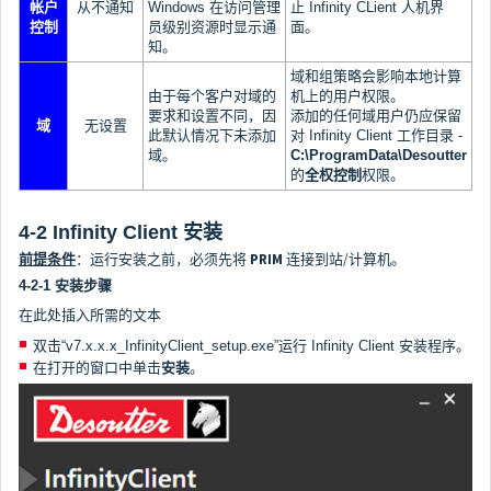
帐户
从不通知
Windows 在访问管理
止 Infinity CLient 人机界
控制
员级别资源时显示通
面。
知。
域和组策略会影响本地计算
由于每个客户对域的
机上的用户权限。
要求和设置不同，因
添加的任何域用户仍应保留
域
无设置
此默认情况下未添加
对 Infinity Client 工作目录 -
域。
C:\ProgramData\Desoutter
的
全权控制
权限。
4-2 Infinity Client 安装
前提条件
：运行安装之前，必须先将
PRIM
连接到站/计算机。
4-2-1 安装步骤
在此处插入所需的文本
双击“v7.x.x.x_InfinityClient_setup.exe”运行 Infinity Client 安装程序。
在打开的窗口中单击
安装
。