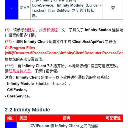
允许
Infinity Client
监控与
CoreService
、
Infinity Module
（Builder -
-
ICMP
否
Tracker）以及
DeMeter
之间的连接状
态。
(*) -
请参考
创建站、步骤和流程
一文，了解关于
Infinity Station
通信端
口设置的更多详情。
(**) -
编辑
Infinity Client
配置文件中的
ClientRestApiPort
字段值：
C:\Program Files
(x86)\Desoutter\ProcessControl\InfinityClient\Desoutter.ProcessContro
根据您的需求设置该值。
(***) -
自
Infinity Client
7.2
版开始，本地溯源端口设置可进行更改。
请
联系支持人员
，了解详细步骤。
注意
：
Infinity Client
是用于与以下软件进行通信的服务器系统：
- Infinity Module
（Builder - Tracker）。
-
CVIFusion
。
- CoreService
。
2-2 Infinity Module
端口
类型
说明
可配置性
CVIFusion
和
Infinity Client
之间的通信