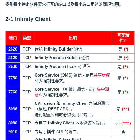
找到每个特定软件要求打开的端口以及每个端口用途的简短说明。
2-1 Infinity Client
可配置
端口
类型
说明
性？
2620
TCP
传统
Infinity Builder
通信
是
(*)
2620
TCP
Infinity Module
(Builder) 通信
(*)
是
2630
TCP
Infinity Module
(Tracker) 通信
(*)
是
Core Service
(QMS) 通信 - 使用
共享步骤
(*)
7750
TCP
是
时为强制性要求。
Core Service
（引擎）通信 - 进行
集中溯
(*)
7760
TCP
是
源
时为强制性要求。
CVIFusion
和
Infinity Client
之间的通信
(**)
8036
TCP
（通过 REST API）。
是
进行配置传输时必须使用此端口。
8080
TCP
专用于
Infinity Client
本地溯源的端口。
(***)
是
9010
TCP
专用于
插件
API 的端口。
否