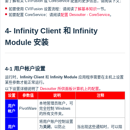
要了解有关 CVIFusion 或 CoreService 配置的更多信息，请阅读下文：
如要使用 CVIFusion 设置流程：请阅读
了解基本知识
一节。
如要配置 CoreService：请阅读
配置 Desoutter - CoreService
。
4- Infinity Client 和 Infinity
Module 安装
4-1 用户帐户设置
运行时，
Infinity Client
和
Infinity Module
应用程序需要在主机上设置
某些参数才能正常运行。
以下设置详细说明了
Desoutter 所供面板计算机上的配置
。
设置
参数值
说明
注释
本地管理员账户，可
用户
PivotWare
完全控制 Windows
帐户
的所有文件夹。
将用户账户控制设置
用户
为
关闭
，以防止
当出现这些通知时，可以阻